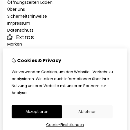
Öffnungszeiten Laden
Über uns
Sicherheitshinweise
Impressum
Datenschutz
Extras
Marken
Angebote
Kundenservice
Cookies & Privacy
Kontakt
Übersicht
Wir verwenden Cookies, um den Website -Verkehr zu
Abholen
analysieren. Wir teilen auch Informationen über Ihre
AGB
Nutzung unserer Website mit unseren Partnern zur
Widerrufsbelehrung
Analyse.
Akzeptieren
Ablehnen
Cookie-Einstellungen
© Copyright 2026 |