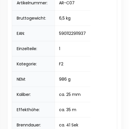
Artikelnummer:
AR-C07
Bruttogewicht:
6,5 kg
EAN:
5901122911937
Einzelteile:
1
Kategorie:
F2
NEM:
986 g
Kaliber:
ca. 25 mm
Effekthöhe:
ca. 35 m
Brenndauer:
ca. 41 Sek