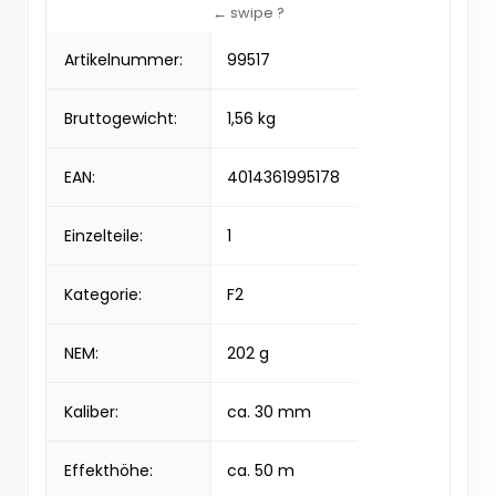
Artikelnummer:
99517
Bruttogewicht:
1,56 kg
EAN:
4014361995178
Einzelteile:
1
Kategorie:
F2
NEM:
202 g
Kaliber:
ca. 30 mm
Effekthöhe:
ca. 50 m