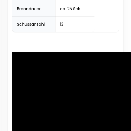
Brenndauer:
ca. 25 Sek
Schussanzahl:
13