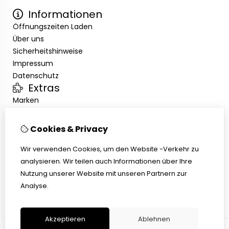
Informationen
Öffnungszeiten Laden
Über uns
Sicherheitshinweise
Impressum
Datenschutz
Extras
Marken
Angebote
Kundenservice
Cookies & Privacy
Kontakt
Übersicht
Wir verwenden Cookies, um den Website -Verkehr zu
Abholen
analysieren. Wir teilen auch Informationen über Ihre
AGB
Nutzung unserer Website mit unseren Partnern zur
Widerrufsbelehrung
Analyse.
Akzeptieren
Ablehnen