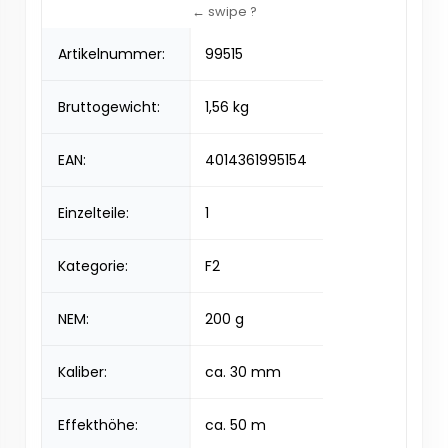
Artikelnummer:
99515
Bruttogewicht:
1,56 kg
EAN:
4014361995154
Einzelteile:
1
Kategorie:
F2
NEM:
200 g
Kaliber:
ca. 30 mm
Effekthöhe:
ca. 50 m