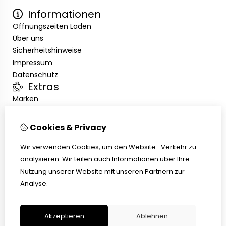
Informationen
Öffnungszeiten Laden
Über uns
Sicherheitshinweise
Impressum
Datenschutz
Extras
Marken
Angebote
Kundenservice
Cookies & Privacy
Kontakt
Übersicht
Wir verwenden Cookies, um den Website -Verkehr zu
Abholen
analysieren. Wir teilen auch Informationen über Ihre
AGB
Nutzung unserer Website mit unseren Partnern zur
Widerrufsbelehrung
Analyse.
Akzeptieren
Ablehnen