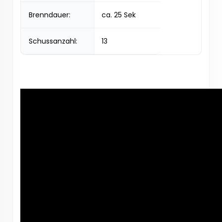
Brenndauer:
ca. 25 Sek
Schussanzahl:
13