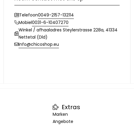
0049-2157-132114
Telefoon
0031-6-10407270
Mobiel
Winkel / afhaaladres Steylerstrasse 228a, 41334
Nettetal (Dld)
info@chicoshop.eu
Extras
Marken
Angebote