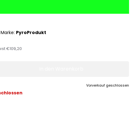
|
Marke:
PyroProdukt
wst
€109,20
In den Warenkorb
Vorverkauf geschlossen
schlossen