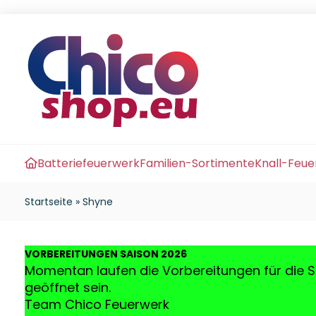
Batteriefeuerwerk
Familien-Sortimente
Knall-Feu
Startseite
»
Shyne
VO
RBEREITUNGEN SAISON 2026
Momentan laufen die Vorbereitungen für die S
geöffnet sein.
Team Chico Feuerwerk