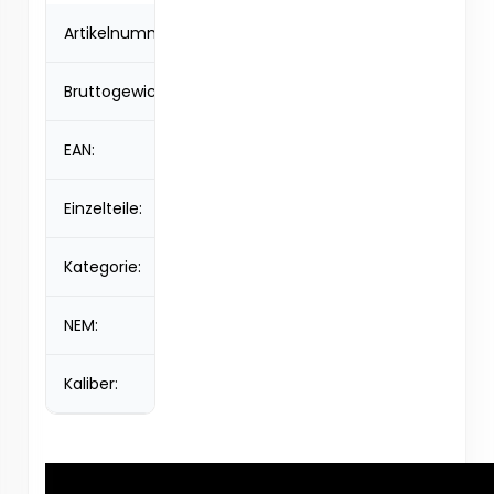
Artikelnummer:
FCG-M25s
Bruttogewicht:
0,03 kg
EAN:
5901122924944
Einzelteile:
12
Kategorie:
F1
NEM:
2,5 g
Kaliber:
14 mm