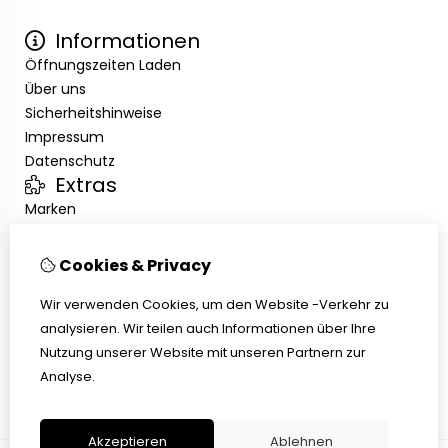
Informationen
Öffnungszeiten Laden
Über uns
Sicherheitshinweise
Impressum
Datenschutz
Extras
Marken
Angebote
Kundenservice
Cookies & Privacy
Kontakt
Wir verwenden Cookies, um den Website -Verkehr zu
Übersicht
analysieren. Wir teilen auch Informationen über Ihre
Abholen
Nutzung unserer Website mit unseren Partnern zur
AGB
Analyse.
Widerrufsbelehrung
Akzeptieren
Ablehnen