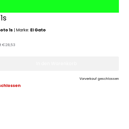
1s
oto 1s
|
Marke:
El Gato
st
€28,53
In den Warenkorb
Vorverkauf geschlossen
schlossen