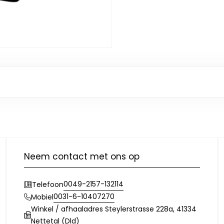
Neem contact met ons op
0049-2157-132114
Telefoon
0031-6-10407270
Mobiel
Winkel / afhaaladres Steylerstrasse 228a, 41334
Nettetal (Dld)