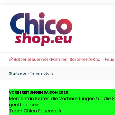
Batteriefeuerwerk
Familien-Sortimente
Knall-Feu
Startseite
»
Terremoto 1s
VO
RBEREITUNGEN SAISON 2026
Momentan laufen die Vorbereitungen für die S
geöffnet sein.
Team Chico Feuerwerk