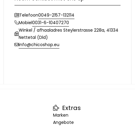
0049-2157-132114
Telefoon
0031-6-10407270
Mobiel
Winkel / afhaaladres Steylerstrasse 228a, 41334
Nettetal (Dld)
info@chicoshop.eu
Extras
Marken
Angebote