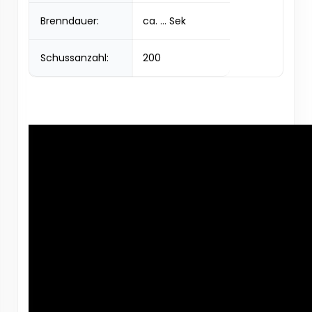
Brenndauer:
ca. ... Sek
Schussanzahl:
200