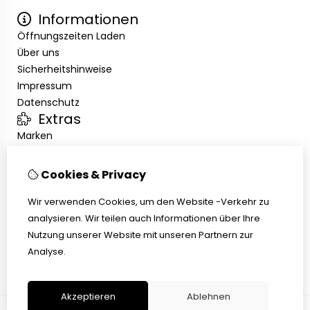
Informationen
Öffnungszeiten Laden
Über uns
Sicherheitshinweise
Impressum
Datenschutz
Extras
Marken
Angebote
Kundenservice
Cookies & Privacy
Kontakt
Übersicht
Wir verwenden Cookies, um den Website -Verkehr zu
Abholen
analysieren. Wir teilen auch Informationen über Ihre
AGB
Nutzung unserer Website mit unseren Partnern zur
Widerrufsbelehrung
Analyse.
Akzeptieren
Ablehnen