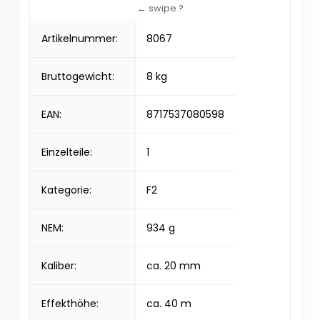
Artikelnummer:
8067
Bruttogewicht:
8 kg
EAN:
8717537080598
Einzelteile:
1
Kategorie:
F2
NEM:
934 g
Kaliber:
ca. 20 mm
Effekthöhe:
ca. 40 m