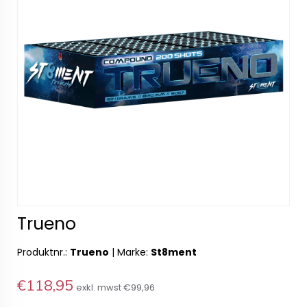
Trueno
Produktnr.:
Trueno
|
Marke:
St8ment
€118,95
exkl. mwst
€99,96