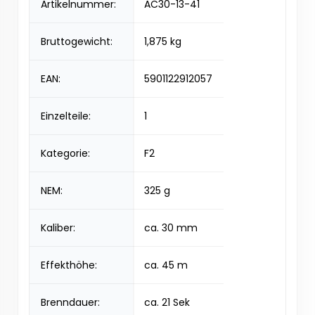
Artikelnummer:
AC30-13-41
Bruttogewicht:
1,875 kg
EAN:
5901122912057
Einzelteile:
1
Kategorie:
F2
NEM:
325 g
Kaliber:
ca. 30 mm
Effekthöhe:
ca. 45 m
Brenndauer:
ca. 21 Sek