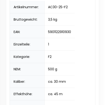
Artikelnummer:
AC30-25-F2
Bruttogewicht:
3,5 kg
EAN:
5901122910930
Einzelteile:
1
Kategorie:
F2
NEM:
500 g
Kaliber:
ca. 30 mm
Effekthöhe:
ca. 45 m