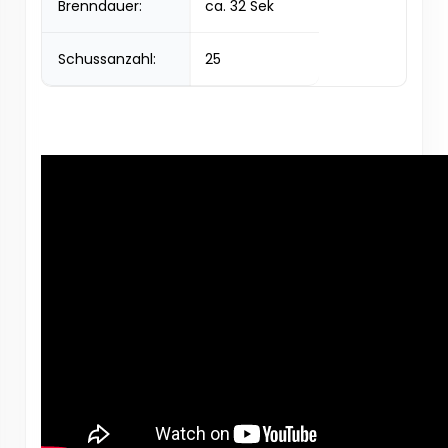
Brenndauer:
ca. 32 Sek
Schussanzahl:
25