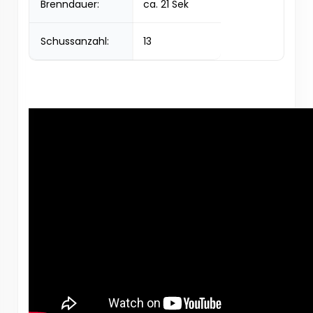
Brenndauer:
ca. 21 Sek
Schussanzahl:
13