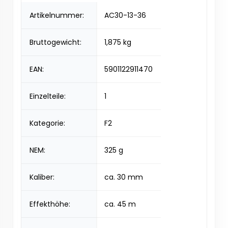
Artikelnummer:
AC30-13-36
Bruttogewicht:
1,875 kg
EAN:
5901122911470
Einzelteile:
1
Kategorie:
F2
NEM:
325 g
Kaliber:
ca. 30 mm
Effekthöhe:
ca. 45 m