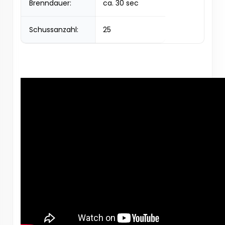
Brenndauer:
ca. 30 sec
Schussanzahl:
25