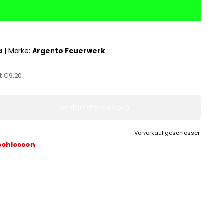
a
|
Marke:
Argento Feuerwerk
st
€9,20
In den Warenkorb
Vorverkauf geschlossen
schlossen