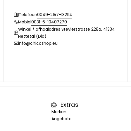
0049-2157-132114
Telefoon
0031-6-10407270
Mobiel
Winkel / afhaaladres Steylerstrasse 228a, 41334
Nettetal (Dld)
info@chicoshop.eu
Extras
Marken
Angebote