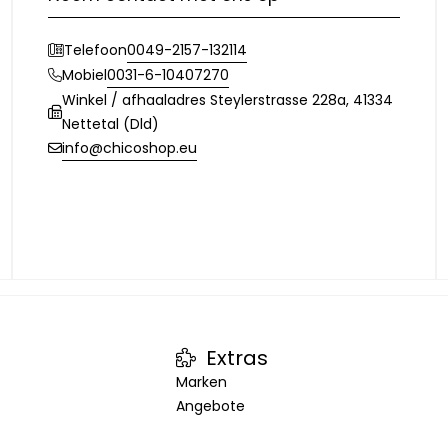
0049-2157-132114
Telefoon
0031-6-10407270
Mobiel
Winkel / afhaaladres Steylerstrasse 228a, 41334
Nettetal (Dld)
info@chicoshop.eu
Extras
Marken
Angebote