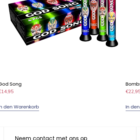
God Song
Bombs
€
14,95
€
22,9
In den Warenkorb
In de
Neem contact met ons op