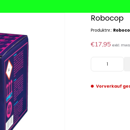
Robocop
Produktnr.:
Roboc
€17,95
exkl. mw
Vorverkauf ge