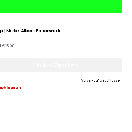
op
|
Marke:
Albert Feuerwerk
st
€15,08
In den Warenkorb
Vorverkauf geschlossen
schlossen