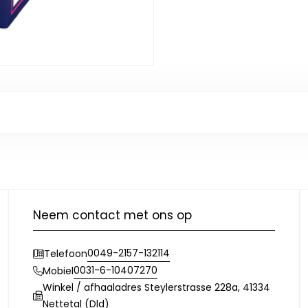
Neem contact met ons op
0049-2157-132114
Telefoon
0031-6-10407270
Mobiel
Winkel / afhaaladres Steylerstrasse 228a, 41334
Nettetal (Dld)