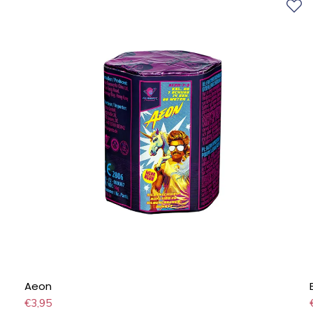
Aeon
€
3,95