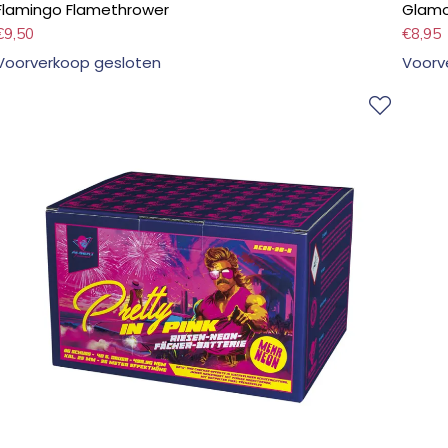
Flamingo Flamethrower
Glamo
€
9,50
€
8,95
Voorverkoop gesloten
Voorv