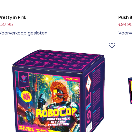
Pretty in Pink
Push i
€
37,95
€
94,9
Voorverkoop gesloten
Voorv