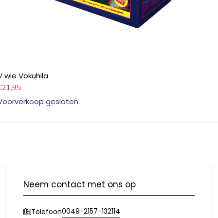
V wie Vokuhila
€
21,95
Voorverkoop gesloten
Neem contact met ons op
0049-2157-132114
Telefoon