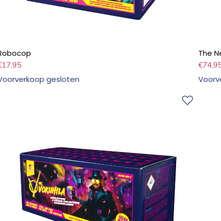
Robocop
The N
€
17,95
€
74,9
Voorverkoop gesloten
Voorv