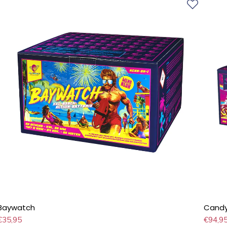
Baywatch
Candy
€
35,95
€
94,9