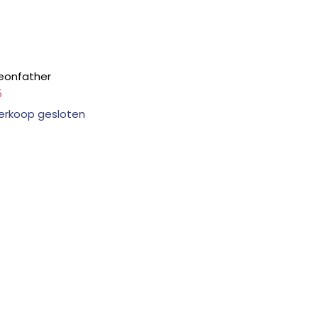
eonfather
5
erkoop gesloten