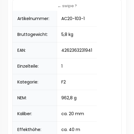
Artikelnummer:
AC20-103-1
Bruttogewicht:
5,8 kg
EAN:
4262363231941
Einzelteile:
1
Kategorie:
F2
NEM:
962,8 g
Kaliber:
ca. 20 mm
Effekthöhe:
ca. 40 m