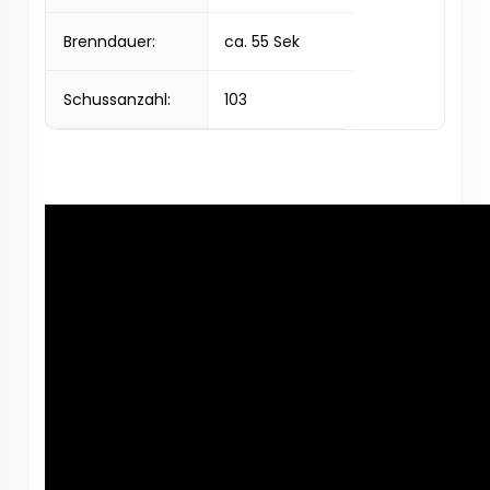
Brenndauer:
ca. 55 Sek
Schussanzahl:
103