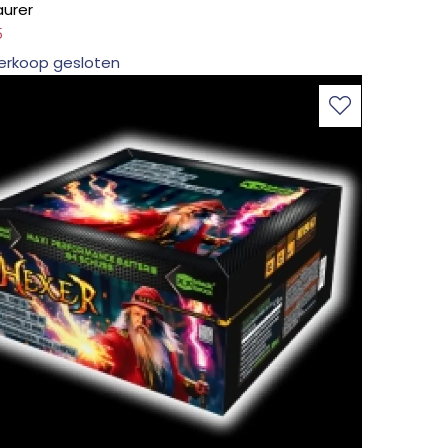
aurer
5
erkoop gesloten