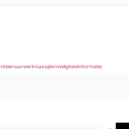
erk
Siervuurwerk
Vuurpijlen
Veiligheid
Informatie