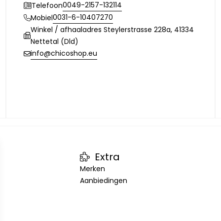
0049-2157-132114
Telefoon
0031-6-10407270
Mobiel
Winkel / afhaaladres Steylerstrasse 228a, 41334
Nettetal (Dld)
info@chicoshop.eu
Extra
Merken
Aanbiedingen