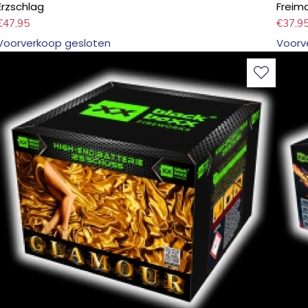
Erzschlag
Freim
€
47,95
€
37,9
Voorverkoop gesloten
Voorv