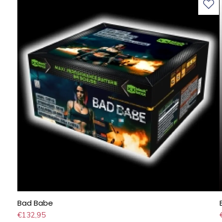
Bad Babe
€
132,95