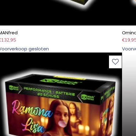
MANfred
Omina
€
132,95
€
19,9
Voorverkoop gesloten
Voorv