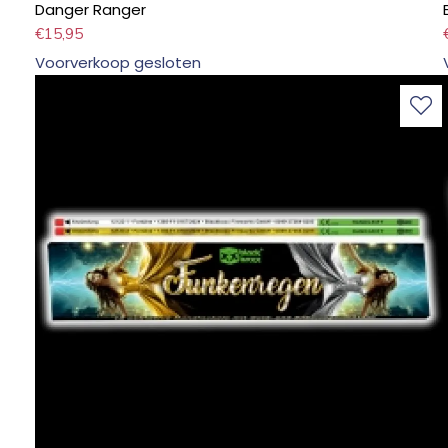
Danger Ranger
€
15,95
Voorverkoop gesloten