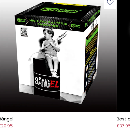
Bängel
Best 
€
20,95
€
37,9