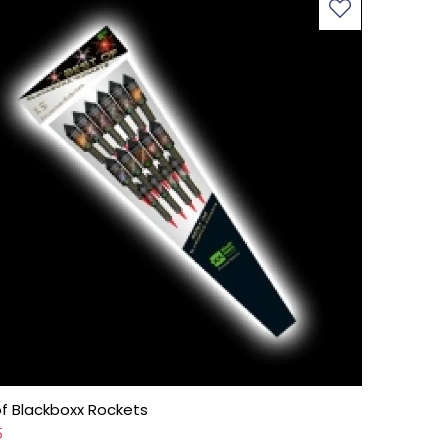
of Blackboxx Rockets
5