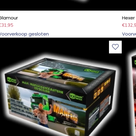
Glamour
Hexer
€
31,95
€
132,
Voorverkoop gesloten
Voorv