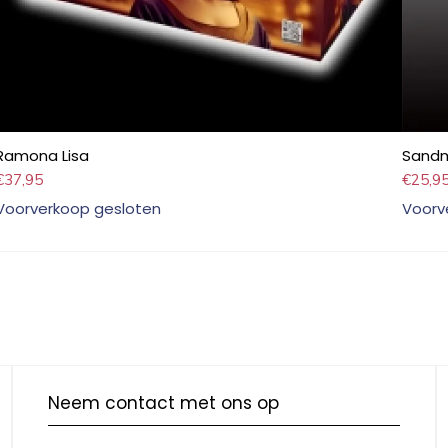
Ramona Lisa
Sand
€
37,95
€
25,9
Voorverkoop gesloten
Voorv
Neem contact met ons op