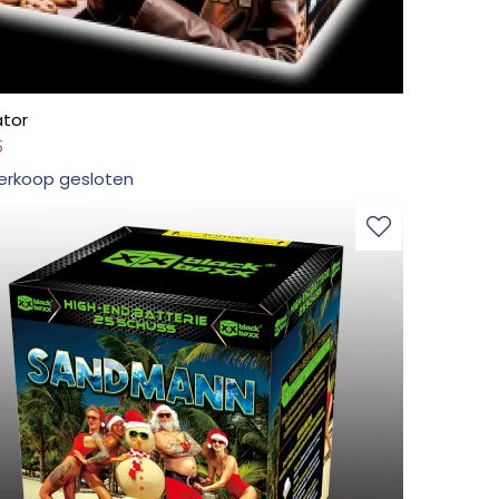
tor
5
erkoop gesloten