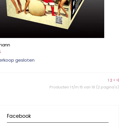
mann
5
erkoop gesloten
1
2
>
>|
Producten 1 t/m 15 van 19 (2 pagina's)
Facebook