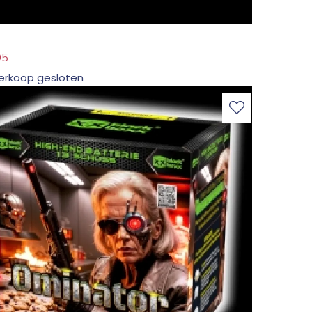
95
erkoop gesloten